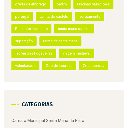
Jardim do Visitante
Lourosa
meia maratona da Primavera
mercado de natal
natal
natação
natação adaptada
oferta de emprego
perlim
Piscinas Municipais
portugal
quinta do castelo
recrutamento
Recursos Humanos
santa maria da feira
superação
terras de santa maria
Troféu das Fogaceiras
viagem medieval
voluntariado
Zoo de Lourosa
Zoo Lourosa