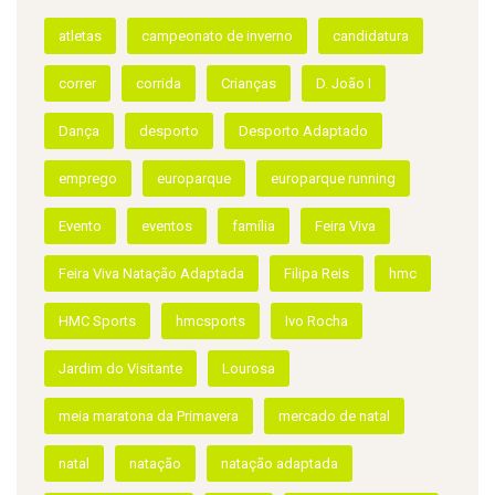
ETIQUETAS
atletas
campeonato de inverno
candidatura
correr
corrida
Crianças
D. João I
Dança
desporto
Desporto Adaptado
emprego
europarque
europarque running
Evento
eventos
família
Feira Viva
Feira Viva Natação Adaptada
Filipa Reis
hmc
HMC Sports
hmcsports
Ivo Rocha