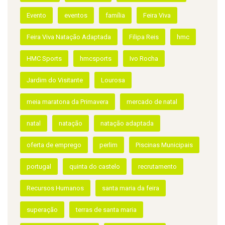
ETIQUETAS
atletas
campeonato de inverno
candidatura
correr
corrida
Crianças
D. João I
Dança
desporto
Desporto Adaptado
emprego
europarque
europarque running
Evento
eventos
família
Feira Viva
Feira Viva Natação Adaptada
Filipa Reis
hmc
HMC Sports
hmcsports
Ivo Rocha
Jardim do Visitante
Lourosa