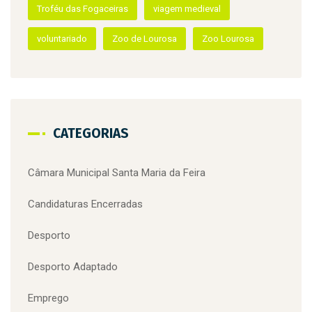
meia maratona da Primavera
mercado de natal
natal
natação
natação adaptada
oferta de emprego
perlim
Piscinas Municipais
portugal
quinta do castelo
recrutamento
Recursos Humanos
santa maria da feira
superação
terras de santa maria
Troféu das Fogaceiras
viagem medieval
voluntariado
Zoo de Lourosa
Zoo Lourosa