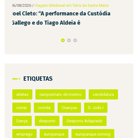
a
06/08/2026
/
Viagem Medieval em Terra de Santa Maria
08
D. Teresa e Afonso Henriques visitam
B
Infantes da Terra de Santa Maria
d