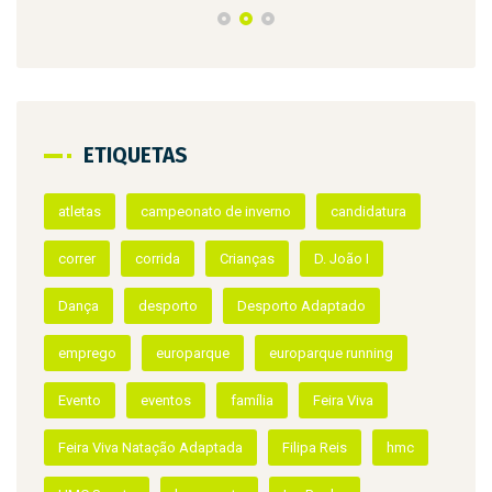
ETIQUETAS
atletas
campeonato de inverno
candidatura
correr
corrida
Crianças
D. João I
Dança
desporto
Desporto Adaptado
emprego
europarque
europarque running
Evento
eventos
família
Feira Viva
Feira Viva Natação Adaptada
Filipa Reis
hmc