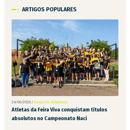
ARTIGOS POPULARES
24/06/2026
/
Desporto Adaptado
24/0
Atletas da Feira Viva conquistam títulos
Fei
absolutos no Campeonato Naci
int