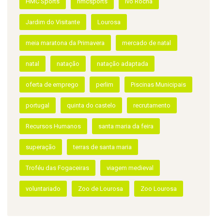
HMC Sports
hmcsports
Ivo Rocha
Jardim do Visitante
Lourosa
meia maratona da Primavera
mercado de natal
natal
natação
natação adaptada
oferta de emprego
perlim
Piscinas Municipais
portugal
quinta do castelo
recrutamento
Recursos Humanos
santa maria da feira
superação
terras de santa maria
Troféu das Fogaceiras
viagem medieval
voluntariado
Zoo de Lourosa
Zoo Lourosa