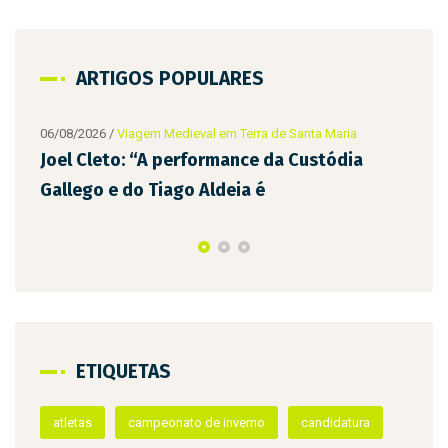
ARTIGOS POPULARES
2026
/
Viagem Medieval em Terra de Santa Maria
Cleto: “A performance da Custódia
go e do Tiago Aldeia é
ETIQUETAS
06/08/2026
/
Viage
D. Teresa e A