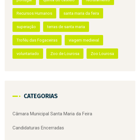
portugal
quinta do castelo
recrutamento
Recursos Humanos
santa maria da feira
superação
terras de santa maria
Troféu das Fogaceiras
viagem medieval
voluntariado
Zoo de Lourosa
Zoo Lourosa
CATEGORIAS
Câmara Municipal Santa Maria da Feira
Candidaturas Encerradas