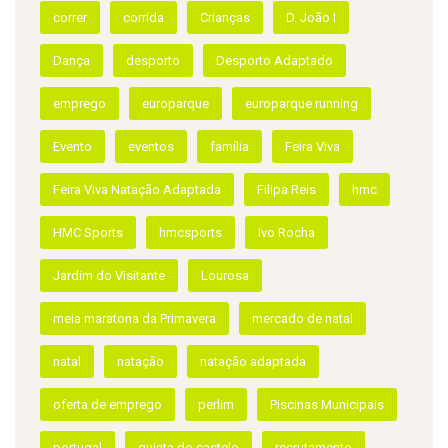
Infantes da T
atletas
campeonato de inverno
candidatura
correr
corrida
Crianças
D. João I
Dança
desporto
Desporto Adaptado
emprego
europarque
europarque running
Evento
eventos
família
Feira Viva
Feira Viva Natação Adaptada
Filipa Reis
hmc
HMC Sports
hmcsports
Ivo Rocha
Jardim do Visitante
Lourosa
meia maratona da Primavera
mercado de natal
natal
natação
natação adaptada
oferta de emprego
perlim
Piscinas Municipais