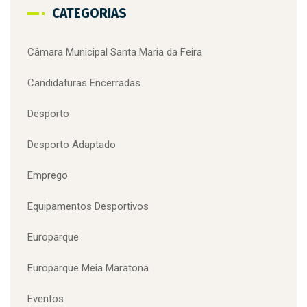
Recursos Humanos
santa maria da feira
superação
terras de santa maria
Troféu das Fogaceiras
viagem medieval
voluntariado
Zoo de Lourosa
Zoo Lourosa
CATEGORIAS
Câmara Municipal Santa Maria da Feira
Candidaturas Encerradas
Desporto