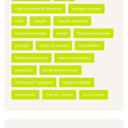
Dança
desporto
Desporto Adaptado
emprego
europarque
europarque running
Evento
eventos
família
Feira Viva
Feira Viva Natação Adaptada
Filipa Reis
hmc
HMC Sports
hmcsports
Ivo Rocha
Jardim do Visitante
Lourosa
meia maratona da Primavera
mercado de natal
natal
natação
natação adaptada
oferta de emprego
perlim
Piscinas Municipais
portugal
quinta do castelo
recrutamento