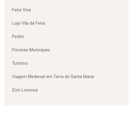
Desporto Adaptado
Emprego
Equipamentos Desportivos
Europarque
Europarque Meia Maratona
Eventos
Feira Viva
Loja Vila da Feira
Perlim
Piscinas Municipais