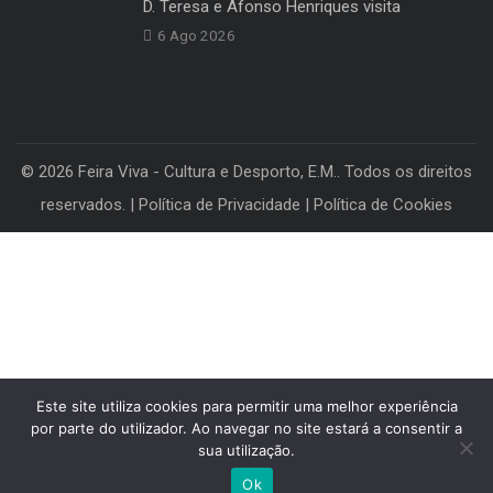
Contactos
Artigos Recentes
Joel Cleto: “A performance da Cus
6 Ago 2026
D. Teresa e Afonso Henriques visita
6 Ago 2026
Este site utiliza cookies para permitir uma melhor experiência
por parte do utilizador. Ao navegar no site estará a consentir a
sua utilização.
© 2026 Feira Viva - Cultura e Desporto, E.M.. Todos os direitos
Ok
reservados. |
Política de Privacidade
|
Política de Cookies