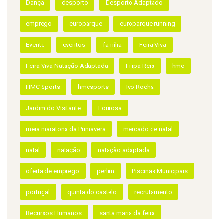
Dança
desporto
Desporto Adaptado
emprego
europarque
europarque running
Evento
eventos
família
Feira Viva
Feira Viva Natação Adaptada
Filipa Reis
hmc
HMC Sports
hmcsports
Ivo Rocha
Jardim do Visitante
Lourosa
meia maratona da Primavera
mercado de natal
natal
natação
natação adaptada
oferta de emprego
perlim
Piscinas Municipais
portugal
quinta do castelo
recrutamento