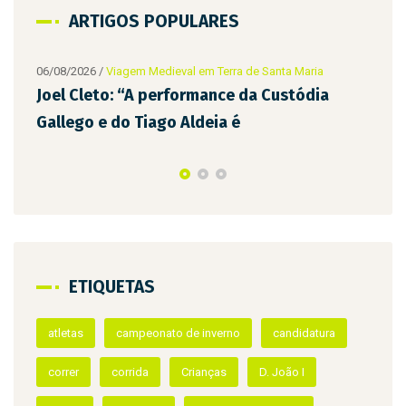
ARTIGOS POPULARES
2026
/
Viagem Medieval em Terra de Santa Maria
Cleto: “A performance da Custódia
go e do Tiago Aldeia é
ETIQUETAS
06/08/2026
/
Viage
D. Teresa e A
Infantes da T
atletas
campeonato de inverno
candidatura
correr
corrida
Crianças
D. João I