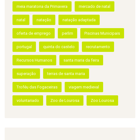
Evento
eventos
família
Feira Viva
Feira Viva Natação Adaptada
Filipa Reis
hmc
HMC Sports
hmcsports
Ivo Rocha
Jardim do Visitante
Lourosa
meia maratona da Primavera
mercado de natal
natal
natação
natação adaptada
oferta de emprego
perlim
Piscinas Municipais
portugal
quinta do castelo
recrutamento
Recursos Humanos
santa maria da feira
superação
terras de santa maria