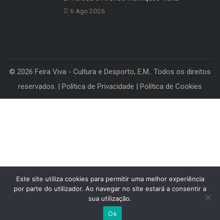
Artigos Recentes
Joel Cleto: “A performance da Cus
6 Ago 2026
D. Teresa e Afonso Henriques visita
6 Ago 2026
© 2026 Feira Viva - Cultura e Desporto, E.M.. Todos os direitos
Este site utiliza cookies para permitir uma melhor experiência
reservados. |
Política de Privacidade
|
Política de Cookies
por parte do utilizador. Ao navegar no site estará a consentir a
sua utilização.
Ok