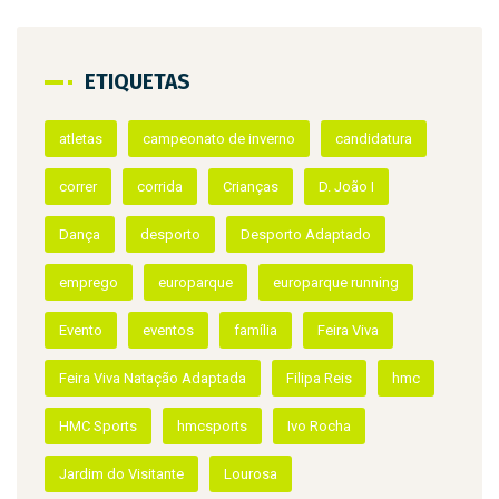
06/08/2026
/
Viagem Medieval em Terra de Santa Mari
D. Teresa e Afonso Henriques visitam
Infantes da Terra de Santa Maria
ETIQUETAS
atletas
campeonato de inverno
candidatura
correr
corrida
Crianças
D. João I
Dança
desporto
Desporto Adaptado
emprego
europarque
europarque running