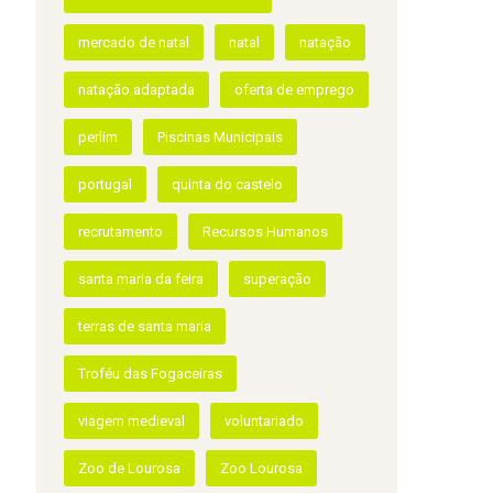
Feira Viva Natação Adaptada
Filipa Reis
hmc
HMC Sports
hmcsports
Ivo Rocha
Jardim do Visitante
Lourosa
meia maratona da Primavera
mercado de natal
natal
natação
natação adaptada
oferta de emprego
perlim
Piscinas Municipais
portugal
quinta do castelo
recrutamento
Recursos Humanos