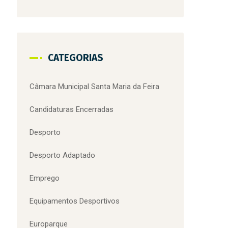
santa maria da feira
superação
terras de santa maria
Troféu das Fogaceiras
viagem medieval
voluntariado
Zoo de Lourosa
Zoo Lourosa
CATEGORIAS
Câmara Municipal Santa Maria da Feira
Candidaturas Encerradas