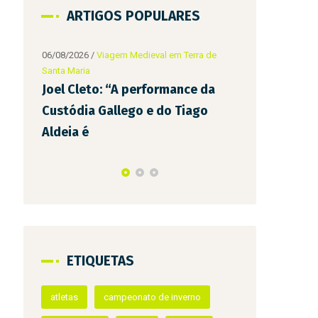
ARTIGOS POPULARES
 de
da
o
06/08/2026
/
Viagem Medieval em Terra de
08/07/2026
/
Via
Santa Maria
Santa Maria
D. Teresa e Afonso Henriques
Bebés que n
visitam Infantes da Terra de
da Feira du
Santa Maria
Medieval pa