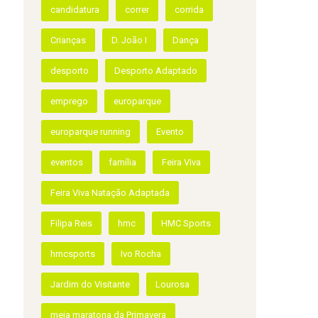
ETIQUETAS
atletas
campeonato de inverno
candidatura
correr
corrida
Crianças
D. João I
Dança
desporto
Desporto Adaptado
emprego
europarque
europarque running
Evento
eventos
família
Feira Viva