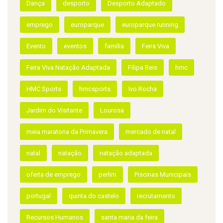
Dança
desporto
Desporto Adaptado
emprego
europarque
europarque running
Evento
eventos
família
Feira Viva
Feira Viva Natação Adaptada
Filipa Reis
hmc
HMC Sports
hmcsports
Ivo Rocha
Jardim do Visitante
Lourosa
meia maratona da Primavera
mercado de natal
natal
natação
natação adaptada
oferta de emprego
perlim
Piscinas Municipais
portugal
quinta do castelo
recrutamento