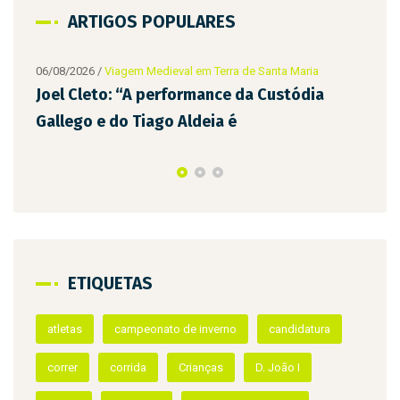
ARTIGOS POPULARES
2026
/
Viagem Medieval em Terra de Santa Maria
Cleto: “A performance da Custódia
go e do Tiago Aldeia é
ETIQUETAS
06/08/2026
/
Viage
D. Teresa e A
Infantes da T
atletas
campeonato de inverno
candidatura
correr
corrida
Crianças
D. João I