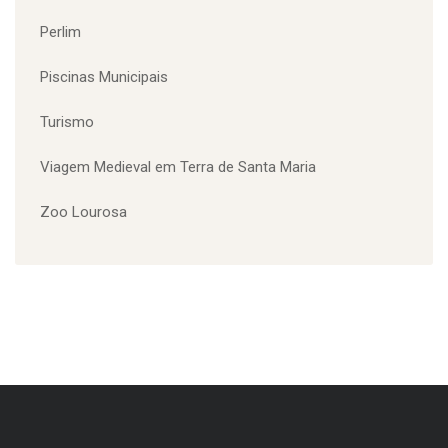
Europarque Meia Maratona
Eventos
Feira Viva
Loja Vila da Feira
Perlim
Piscinas Municipais
Turismo
Viagem Medieval em Terra de Santa Maria
Zoo Lourosa