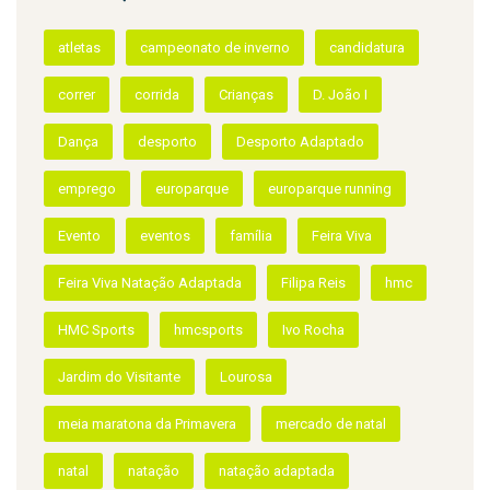
06/08/2026
/
Viagem Medieval em Terra de Santa Ma
D. Teresa e Afonso Henriques visita
Infantes da Terra de Santa Maria
ETIQUETAS
atletas
campeonato de inverno
candidatura
correr
corrida
Crianças
D. João I
Dança
desporto
Desporto Adaptado
emprego
europarque
europarque running
Evento
eventos
família
Feira Viva
Feira Viva Natação Adaptada
Filipa Reis
hmc