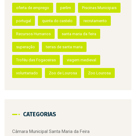
HMC Sports
hmcsports
Ivo Rocha
Jardim do Visitante
Lourosa
meia maratona da Primavera
mercado de natal
natal
natação
natação adaptada
oferta de emprego
perlim
Piscinas Municipais
portugal
quinta do castelo
recrutamento
Recursos Humanos
santa maria da feira
superação
terras de santa maria
Troféu das Fogaceiras
viagem medieval
voluntariado
Zoo de Lourosa
Zoo Lourosa