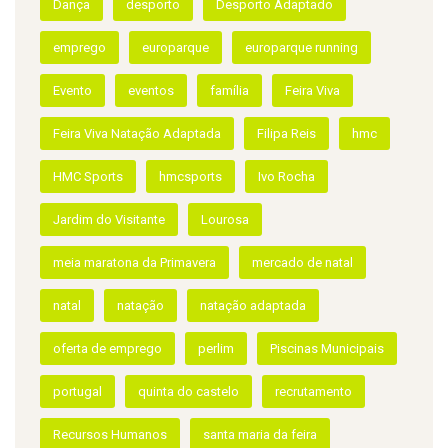
Dança
desporto
Desporto Adaptado
emprego
europarque
europarque running
Evento
eventos
família
Feira Viva
Feira Viva Natação Adaptada
Filipa Reis
hmc
HMC Sports
hmcsports
Ivo Rocha
Jardim do Visitante
Lourosa
meia maratona da Primavera
mercado de natal
natal
natação
natação adaptada
oferta de emprego
perlim
Piscinas Municipais
portugal
quinta do castelo
recrutamento