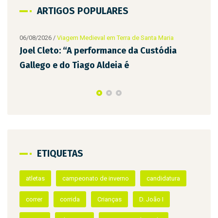
ARTIGOS POPULARES
08/2026
/
Viagem Medieval em Terra de Santa Maria
el Cleto: “A performance da Custódia
llego e do Tiago Aldeia é
ETIQUETAS
06/08/2026
/
Vi
D. Teresa e
atletas
campeonato de inverno
candidatura
Infantes da
correr
corrida
Crianças
D. João I