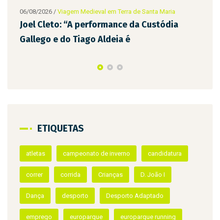
08/2026
/
Viagem Medieval em Terra de Santa Maria
el Cleto: “A performance da Custódia
llego e do Tiago Aldeia é
ETIQUETAS
06/08/2026
/
Vi
D. Teresa e
atletas
campeonato de inverno
candidatura
Infantes da
correr
corrida
Crianças
D. João I
Dança
desporto
Desporto Adaptado