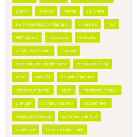
emprego
europarque
europarque running
Evento
eventos
família
Feira Viva
Feira Viva Natação Adaptada
Filipa Reis
hmc
HMC Sports
hmcsports
Ivo Rocha
Jardim do Visitante
Lourosa
meia maratona da Primavera
mercado de natal
natal
natação
natação adaptada
oferta de emprego
perlim
Piscinas Municipais
portugal
quinta do castelo
recrutamento
Recursos Humanos
santa maria da feira
superação
terras de santa maria