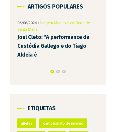
ARTIGOS POPULARES
 de
da
o
06/08/2026
/
Viagem Medieval em Terra de
08/07/2026
/
Via
Santa Maria
Santa Maria
D. Teresa e Afonso Henriques
Bebés que n
visitam Infantes da Terra de
da Feira du
Santa Maria
Medieval pa