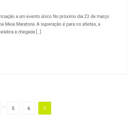
renciação a um evento único No próximo dia 23 de março
ma Meia Maratona. A superação é para os atletas, a
celebra a chegada […]
…
5
6
7