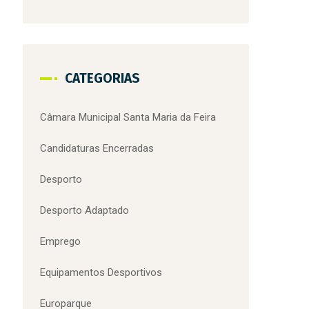
santa maria da feira
superação
terras de santa maria
Troféu das Fogaceiras
viagem medieval
voluntariado
Zoo de Lourosa
Zoo Lourosa
CATEGORIAS
Câmara Municipal Santa Maria da Feira
Candidaturas Encerradas