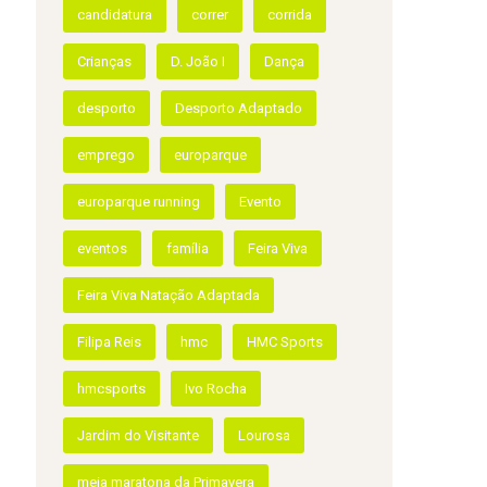
ETIQUETAS
atletas
campeonato de inverno
candidatura
correr
corrida
Crianças
D. João I
Dança
desporto
Desporto Adaptado
emprego
europarque
europarque running
Evento
eventos
família
Feira Viva