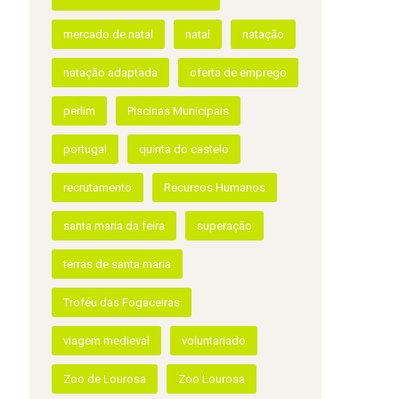
Feira Viva Natação Adaptada
Filipa Reis
hmc
HMC Sports
hmcsports
Ivo Rocha
Jardim do Visitante
Lourosa
meia maratona da Primavera
mercado de natal
natal
natação
natação adaptada
oferta de emprego
perlim
Piscinas Municipais
portugal
quinta do castelo
recrutamento
Recursos Humanos