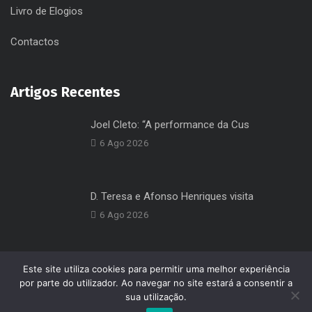
Livro de Elogios
Contactos
Artigos Recentes
Joel Cleto: “A performance da Cus
6 Ago 2026
D. Teresa e Afonso Henriques visita
6 Ago 2026
Este site utiliza cookies para permitir uma melhor experiência
por parte do utilizador. Ao navegar no site estará a consentir a
sua utilização.
© 2026 Feira Viva - Cultura e Desporto, E.M.. Todos os direitos