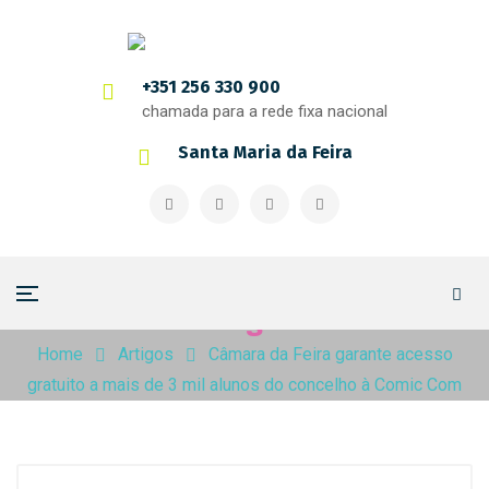
+351 256 330 900
chamada para a rede fixa nacional
Santa Maria da Feira
Artigos
Home
Artigos
Câmara da Feira garante acesso
gratuito a mais de 3 mil alunos do concelho à Comic Com
Portugal