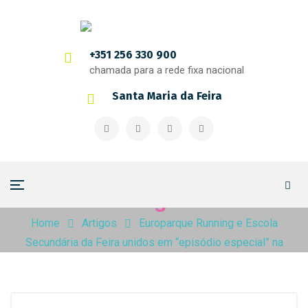
+351 256 330 900
chamada para a rede fixa nacional
Santa Maria da Feira
Artigos
Home
Artigos
Europarque Running e Escola
Secundária da Feira unidos em “episódio especial” na
Cidade dos Eventos