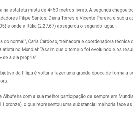
a na estafeta mista de 4×50 metros livres. A segunda chegou p
adadores Filipe Santos, Diana Torres e Vicente Pereira e subiu
5) e onde a Itália (2.27,67) assegurou o segundo lugar.
a do normal”, Carla Cardoso, treinadora e coordenadora técnica 
 atleta no Mundial: “Assim que o torneio foi evoluindo e os resu
se a ela própria”.
objetivo da Filipa é voltar a fazer uma grande época de forma a
ora.
de Albufeira com a sua melhor participação de sempre em Mundi
 11 bronze), o que representou uma substancial melhoria face à